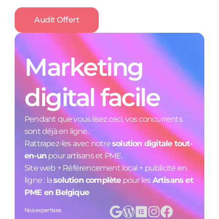
Audit Offert
Marketing
digital facile
Pendant que vous lisez ceci, vos concurrents
sont déjà en ligne.
Rattrapez-les avec notre
solution digitale tout-
en-un
pour artisans et PME.
Site web + Référencement local + publicité en
ligne : la
solution complète
pour les
Artisans et
PME en Belgique
Nos expertises