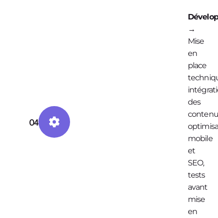
Dévelo
→
Mise
en
place
techniq
intégrat
des
contenu
04
optimisa
mobile
et
SEO,
tests
avant
mise
en