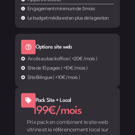
Engagement minimum de 3 mois
Le budget média est en plus de la gestion
Options site web
Accès au backoffice ( +20€ /mois )
Site de 10 pages ( +10€ /mois )
Site Bilingue ( +10€ /mois )
Pack Site + Local
199€/mois
Prix pack en combinant le site web
vitrine et le référencement local sur