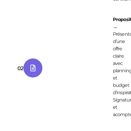
Proposi
→
Présent
d’une
offre
claire
avec
02
plannin
et
budget
d’inspira
Signatu
et
acompte