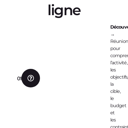
ligne
Découve
→
Réunio
pour
compre
l’activité,
les
objectifs
01
la
cible,
le
budget
et
les
contrain