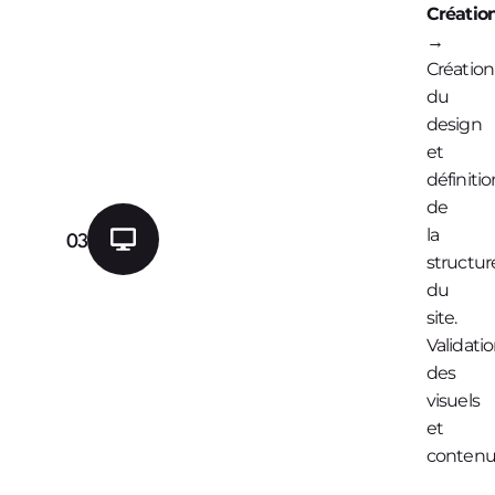
Créatio
→
Création
du
design
et
définitio
de
la
03
structur
du
site.
Validati
des
visuels
et
contenu