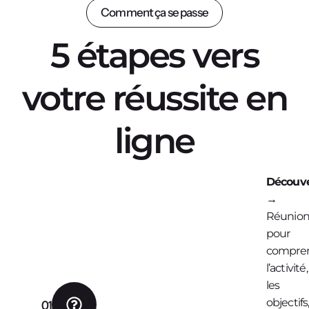
Comment ça se passe
5 étapes vers
votre réussite en
ligne
Découve
→
Réunio
pour
compre
l’activité,
les
objectifs
01