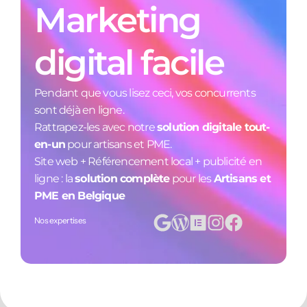
Marketing
digital facile
Pendant que vous lisez ceci, vos concurrents
sont déjà en ligne.
Rattrapez-les avec notre
solution digitale tout-
en-un
pour artisans et PME.
Site web + Référencement local + publicité en
ligne : la
solution complète
pour les
Artisans et
PME en Belgique
Nos expertises