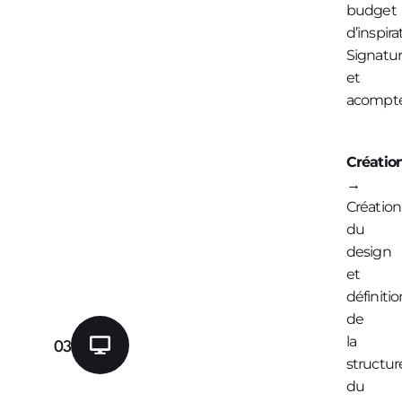
budget
d’inspira
Signatu
et
acompte
Créatio
→
Création
du
design
et
définitio
de
la
03
structur
du