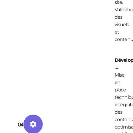
site.
Validati
des
visuels
et
contenu
Dévelo
→
Mise
en
place
techniq
intégrat
des
contenu
04
optimisa