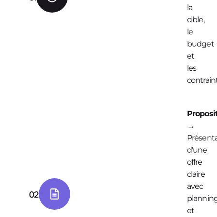
la
cible,
le
budget
et
les
contrain
Proposi
→
Présent
d’une
offre
claire
avec
02
plannin
et