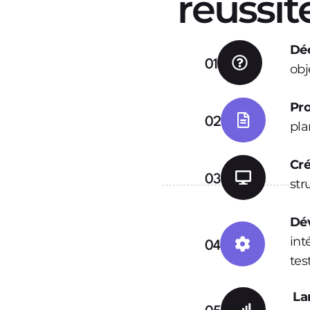
réussit
Dé
01
obj
Pro
02
pla
Cré
03
str
Dé
int
04
tes
La