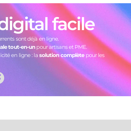
igital facile
rrents sont déjà en ligne.
tale tout-en-un
pour artisans et PME.
ité en ligne : la
solution complète
pour les