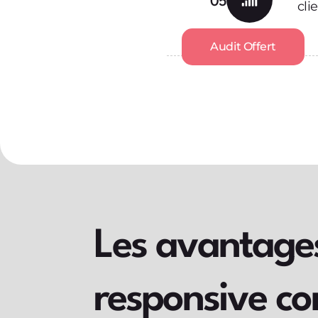
05
cli
Audit Offert
Les avantages 
responsive co