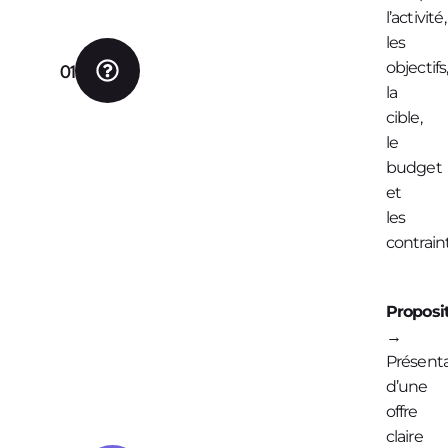
l’activité,
les
objectifs
01
la
cible,
le
budget
et
les
contrain
Proposi
→
Présent
d’une
offre
claire