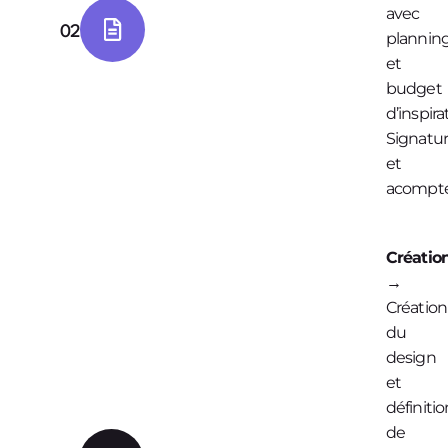
avec
02
plannin
et
budget
d’inspira
Signatu
et
acompte
Créatio
→
Création
du
design
et
définitio
de