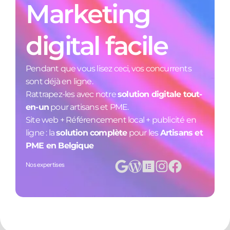
Marketing
digital facile
Pendant que vous lisez ceci, vos concurrents
sont déjà en ligne.
Rattrapez-les avec notre
solution digitale tout-
en-un
pour artisans et PME.
Site web + Référencement local + publicité en
ligne : la
solution complète
pour les
Artisans et
PME en Belgique
Nos expertises