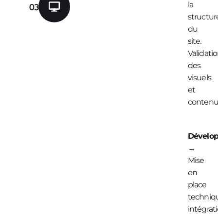
la
03
structur
du
site.
Validati
des
visuels
et
contenu
Dévelo
→
Mise
en
place
techniq
intégrat