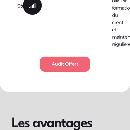
officielle,
05
formati
du
client
et
mainte
régulière
Audit Offert
Les avantages