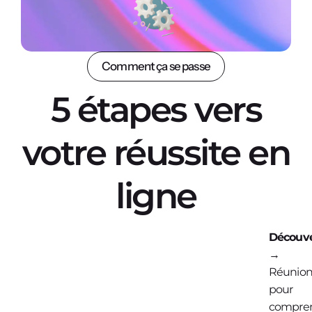
Comment ça se passe
5 étapes vers
votre réussite en
ligne
Découve
→
Réunio
pour
compre