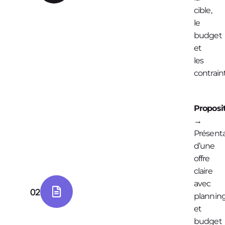
cible,
le
budget
et
les
contrain
Proposi
→
Présent
d’une
offre
claire
avec
02
plannin
et
budget