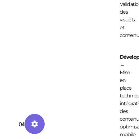
Validati
des
visuels
et
contenu
Dévelo
→
Mise
en
place
techniq
intégrat
des
contenu
04
optimisa
mobile