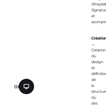
d’inspira
Signatu
et
acompte
Créatio
→
Création
du
design
et
définitio
de
la
03
structur
du
site.