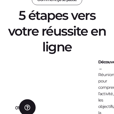
5 étapes vers
votre réussite en
ligne
Découve
→
Réunio
pour
compre
l’activité,
les
objectifs
01
la