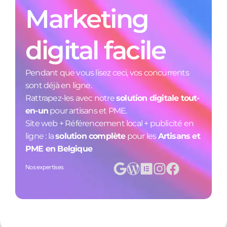
Marketing
digital facile
Pendant que vous lisez ceci, vos concurrents
sont déjà en ligne.
Rattrapez-les avec notre
solution digitale tout-
en-un
pour artisans et PME.
Site web + Référencement local + publicité en
ligne : la
solution complète
pour les
Artisans et
PME en Belgique
Nos expertises