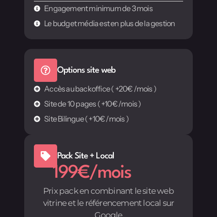
Engagement minimum de 3 mois
Le budget média est en plus de la gestion
Options site web
Accès au backoffice ( +20€ /mois )
Site de 10 pages ( +10€ /mois )
Site Bilingue ( +10€ /mois )
Pack Site + Local
199€/mois
Prix pack en combinant le site web
vitrine et le référencement local sur
Google