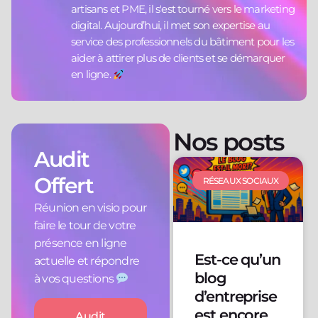
artisans et PME, il s'est tourné vers le marketing
digital. Aujourd’hui, il met son expertise au
service des professionnels du bâtiment pour les
aider à attirer plus de clients et se démarquer
en ligne.
Nos posts
Audit
Offert
RÉSEAUX SOCIAUX
Réunion en visio pour
faire le tour de votre
présence en ligne
Est-ce qu’un
actuelle et répondre
blog
à vos questions
d’entreprise
est encore
Audit