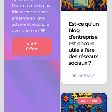
Réunion en visio pour
faire le tour de votre
présence en ligne
Est-ce qu’un
actuelle et répondre
blog
à vos questions
d’entreprise
est encore
Audit
Offert
utile à l’ère
des réseaux
sociaux ?
LIRE L'ARTICLE
MARKETING