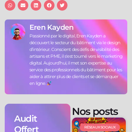
Eren Kayden
Passionné par le digital, Eren Kayden a
découvert le secteur du bâtiment via le design
d’intérieur. Conscient des défis de visibilité des
artisans et PME, il s'est tourné vers le marketing
digital. Aujourd’hui, il met son expertise au
service des professionnels du bâtiment pour les
aider à attirer plus de clients et se démarquer
en ligne.
Nos posts
Audit
Offert
RÉSEAUX SOCIAUX