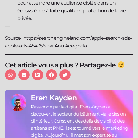
pour atteindre une audience ciblée dans un
écosystème à forte qualité et protection de la vie
privée.
—
Source : https://searchengineland.com/apple-search-ads-
apple-ads-454356 par Anu Adegbola
Cet article vous a plus ? Partagez-le
Eren Kayden
Passionné par le digital, Eren Kayden a
découvert le secteur du bâtiment via le design
d’intérieur. Conscient des défis de visibilité des
artisans et PME, il s'est tourné vers le marketing
digital. Aujourd’hui, il met son expertise au