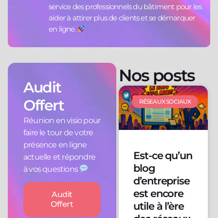
service des professionnels du bâtiment pour les
aider à attirer plus de clients et se démarquer
en ligne.
Nos posts
Audit
Offert
RÉSEAUX SOCIAUX
Réunion en visio pour
faire le tour de votre
présence en ligne
Est-ce qu’un
actuelle et répondre
blog
à vos questions
d’entreprise
est encore
Audit
Offert
utile à l’ère