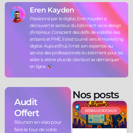
Eren Kayden
Passionné par le digital, Eren Kayden a
découvert le secteur du bâtiment via le design
d’intérieur. Conscient des défis de visibilité des
artisans et PME, il s'est tourné vers le marketing
digital. Aujourd’hui, il met son expertise au
service des professionnels du bâtiment pour les
aider à attirer plus de clients et se démarquer
en ligne.
Nos posts
Audit
Offert
RÉSEAUX SOCIAUX
Réunion en visio pour
faire le tour de votre