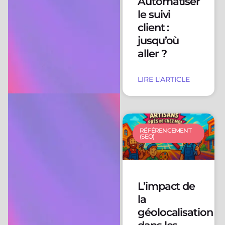
Automatiser
le suivi
client :
jusqu’où
aller ?
LIRE L'ARTICLE
RÉFÉRENCEMENT
(SEO)
L’impact de
la
géolocalisation