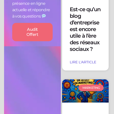
présence en ligne
Est-ce qu’un
actuelle et répondre
blog
à vos questions
d’entreprise
est encore
Audit
Offert
utile à l’ère
des réseaux
sociaux ?
LIRE L'ARTICLE
MARKETING