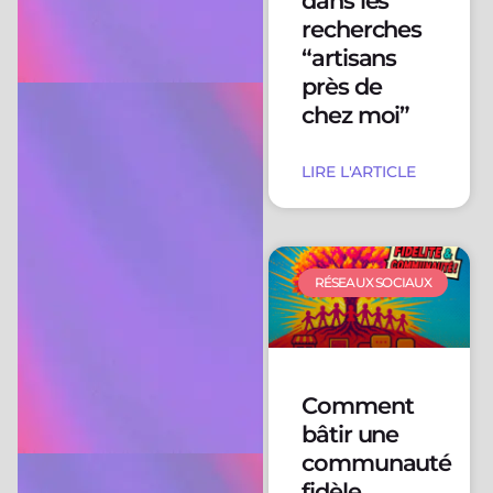
dans les
recherches
“artisans
près de
chez moi”
LIRE L'ARTICLE
RÉSEAUX SOCIAUX
Comment
bâtir une
communauté
fidèle