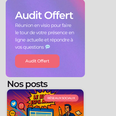
Audit Offert
Réunion en visio pour faire
le tour de votre présence en
ligne actuelle et répondre à
vos questions
Audit Offert
Nos posts
RÉSEAUX SOCIAUX