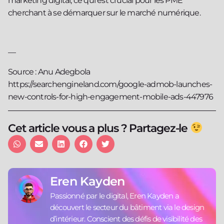
marketing digital, ce qui est crucial pour les PME
cherchant à se démarquer sur le marché numérique.
—
Source : Anu Adegbola
https://searchengineland.com/google-admob-launches-
new-controls-for-high-engagement-mobile-ads-447976
Cet article vous a plus ? Partagez-le
Eren Kayden
Passionné par le digital, Eren Kayden a
découvert le secteur du bâtiment via le design
d’intérieur. Conscient des défis de visibilité des