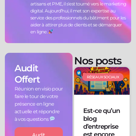
artisans et PME, il s'est tourné vers le marketing
digital. Aujourd’hui, il met son expertise au
service des professionnels du bâtiment pour les
aider à attirer plus de clients et se démarquer
en ligne.
Nos posts
Audit
Offert
RÉSEAUX SOCIAUX
Réunion en visio pour
faire le tour de votre
présence en ligne
Est-ce qu’un
actuelle et répondre
blog
à vos questions
d’entreprise
est encore
Audit