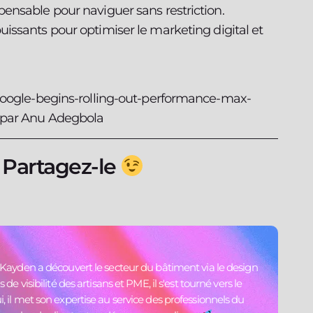
spensable pour naviguer sans restriction.
puissants pour optimiser le marketing digital et
google-begins-rolling-out-performance-max-
 par Anu Adegbola
? Partagez-le
n Kayden a découvert le secteur du bâtiment via le design
 de visibilité des artisans et PME, il s'est tourné vers le
, il met son expertise au service des professionnels du