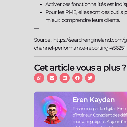
Activer ces fonctionnalités est indi
Pour les PME, elles sont des outils 
mieux comprendre leurs clients.
—
Source : https://searchengineland.com/
channel-performance-reporting-456251
Cet article vous a plus 
Eren Kayden
Passionné par le digital, Ere
d’intérieur. Conscient des défis
marketing digital. Aujourd’hui