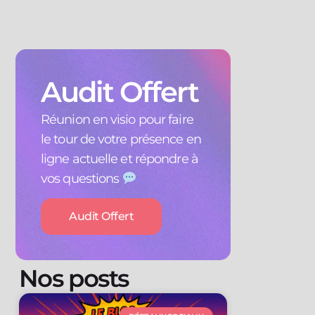
Audit Offert
Réunion en visio pour faire
le tour de votre présence en
ligne actuelle et répondre à
vos questions
Audit Offert
Nos posts