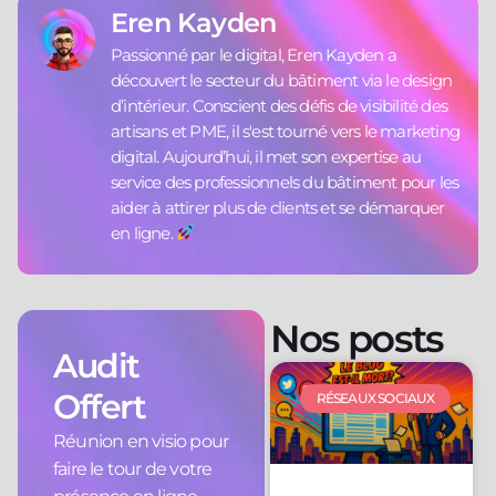
Eren Kayden
Passionné par le digital, Eren Kayden a
découvert le secteur du bâtiment via le design
d’intérieur. Conscient des défis de visibilité des
artisans et PME, il s'est tourné vers le marketing
digital. Aujourd’hui, il met son expertise au
service des professionnels du bâtiment pour les
aider à attirer plus de clients et se démarquer
en ligne.
Nos posts
Audit
Offert
RÉSEAUX SOCIAUX
Réunion en visio pour
faire le tour de votre