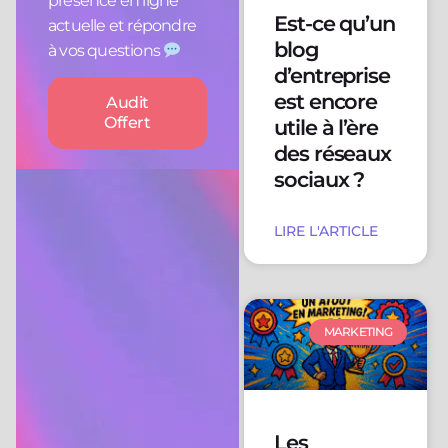
présence en ligne
Est-ce qu’un
actuelle et répondre
blog
à vos questions
d’entreprise
est encore
Audit
Offert
utile à l’ère
des réseaux
sociaux ?
LIRE L'ARTICLE
MARKETING
Les