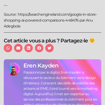
—
Source : https://searchengineland.com/google-in-store-
shopping-ai-powered-comparisons-448476 par Anu
Adegbola
Cet article vous a plus ? Partagez-le
Eren Kayden
Passionné par le digital, Eren Kayden a
découvert le secteur du bâtiment via le design
d’intérieur. Conscient des défis de visibilité des
artisans et PME, il s'est tourné vers le marketing
digital. Aujourd’hui, il met son expertise au
service des professionnels du bâtiment pour les
aider à attirer plus de clients et se démarquer