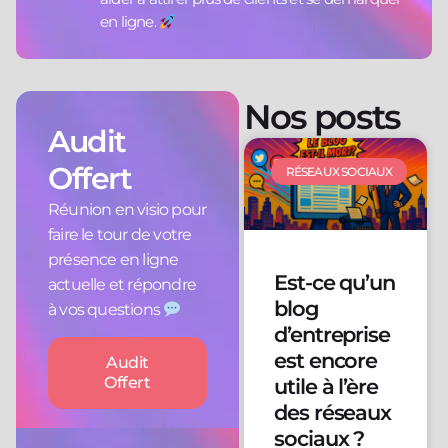
en ligne.
Nos posts
Audit
Offert
RÉSEAUX SOCIAUX
Réunion en visio pour
faire le tour de votre
présence en ligne
Est-ce qu’un
actuelle et répondre
blog
à vos questions
d’entreprise
est encore
Audit
Offert
utile à l’ère
des réseaux
sociaux ?