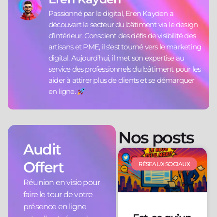
Passionné par le digital, Eren Kayden a
découvert le secteur du bâtiment via le design
d’intérieur. Conscient des défis de visibilité des
artisans et PME, il s'est tourné vers le marketing
digital. Aujourd’hui, il met son expertise au
service des professionnels du bâtiment pour les
aider à attirer plus de clients et se démarquer
en ligne.
Nos posts
Audit
Offert
RÉSEAUX SOCIAUX
Réunion en visio pour
faire le tour de votre
présence en ligne