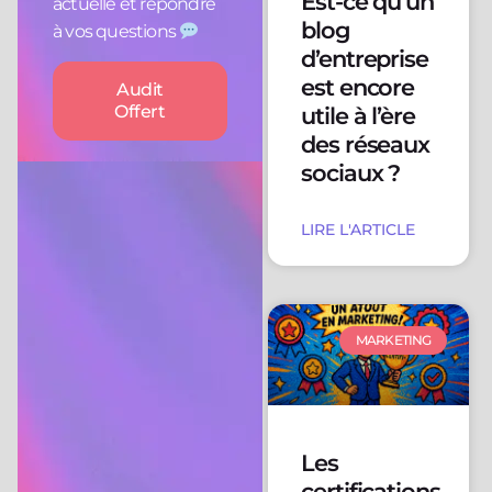
Est-ce qu’un
actuelle et répondre
blog
à vos questions
d’entreprise
est encore
Audit
Offert
utile à l’ère
des réseaux
sociaux ?
LIRE L'ARTICLE
MARKETING
Les
certifications