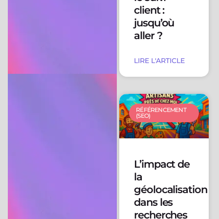
client :
jusqu’où
aller ?
LIRE L'ARTICLE
RÉFÉRENCEMENT
(SEO)
L’impact de
la
géolocalisation
dans les
recherches