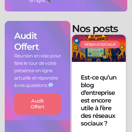
en ligne.
Nos posts
Audit
Offert
RÉSEAUX SOCIAUX
Réunion en visio pour
faire le tour de votre
présence en ligne
Est-ce qu’un
actuelle et répondre
blog
à vos questions
d’entreprise
est encore
Audit
Offert
utile à l’ère
des réseaux
sociaux ?