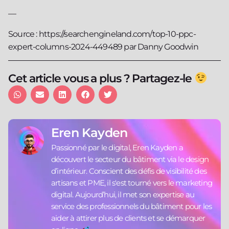
—
Source : https://searchengineland.com/top-10-ppc-
expert-columns-2024-449489 par Danny Goodwin
Cet article vous a plus ? Partagez-le
Eren Kayden
Passionné par le digital, Eren Kayden a
découvert le secteur du bâtiment via le design
d’intérieur. Conscient des défis de visibilité des
artisans et PME, il s'est tourné vers le marketing
digital. Aujourd’hui, il met son expertise au
service des professionnels du bâtiment pour les
aider à attirer plus de clients et se démarquer