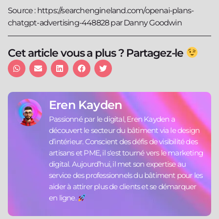
Source : https://searchengineland.com/openai-plans-
chatgpt-advertising-448828 par Danny Goodwin
Cet article vous a plus ? Partagez-le
Eren Kayden
Passionné par le digital, Eren Kayden a
découvert le secteur du bâtiment via le design
d’intérieur. Conscient des défis de visibilité des
artisans et PME, il s'est tourné vers le marketing
digital. Aujourd’hui, il met son expertise au
service des professionnels du bâtiment pour les
aider à attirer plus de clients et se démarquer
en ligne.