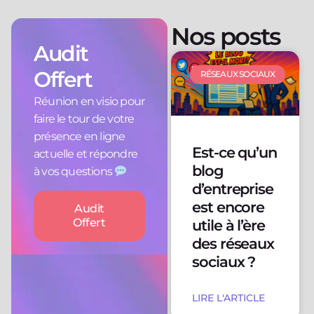
Nos posts
Audit
Offert
RÉSEAUX SOCIAUX
Réunion en visio pour
faire le tour de votre
présence en ligne
Est-ce qu’un
actuelle et répondre
blog
à vos questions
d’entreprise
est encore
Audit
Offert
utile à l’ère
des réseaux
sociaux ?
LIRE L'ARTICLE