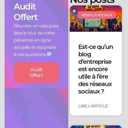
Audit
Offert
RÉSEAUX SOCIAUX
Réunion en visio pour
faire le tour de votre
présence en ligne
Est-ce qu’un
actuelle et répondre
blog
à vos questions
d’entreprise
est encore
Audit
Offert
utile à l’ère
des réseaux
sociaux ?
LIRE L'ARTICLE