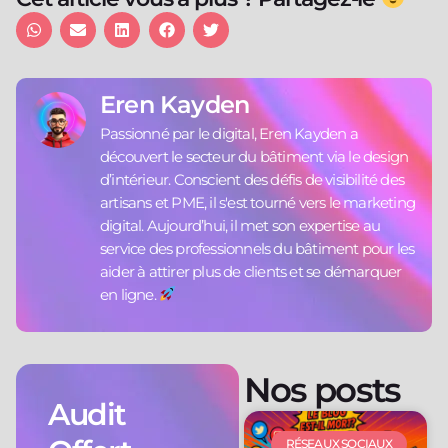
Eren Kayden
Passionné par le digital, Eren Kayden a
découvert le secteur du bâtiment via le design
d’intérieur. Conscient des défis de visibilité des
artisans et PME, il s'est tourné vers le marketing
digital. Aujourd’hui, il met son expertise au
service des professionnels du bâtiment pour les
aider à attirer plus de clients et se démarquer
en ligne.
Nos posts
Audit
RÉSEAUX SOCIAUX