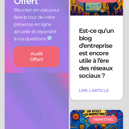
Offert
Réunion en visio pour
faire le tour de votre
présence en ligne
Est-ce qu’un
actuelle et répondre
blog
à vos questions
d’entreprise
est encore
Audit
Offert
utile à l’ère
des réseaux
sociaux ?
LIRE L'ARTICLE
MARKETING