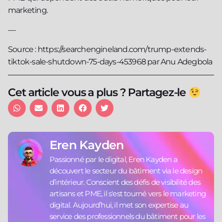
marketing.
—
Source : https://searchengineland.com/trump-extends-
tiktok-sale-shutdown-75-days-453968 par Anu Adegbola
Cet article vous a plus ? Partagez-le
Eren Kayden
Passionné par le digital, Eren Kayden a
découvert le secteur du bâtiment via le design
d’intérieur. Conscient des défis de visibilité des
artisans et PME, il s'est tourné vers le marketing
digital. Aujourd’hui, il met son expertise au
service des professionnels du bâtiment pour les