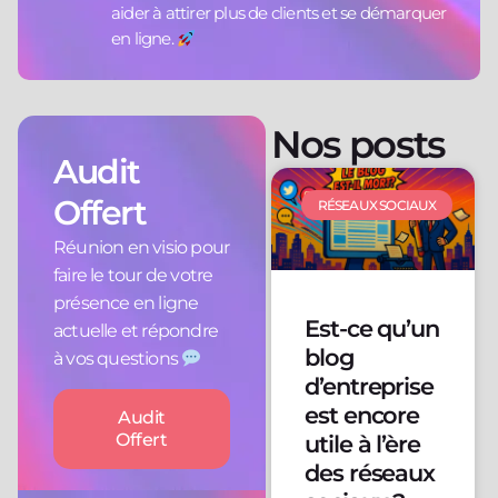
aider à attirer plus de clients et se démarquer
en ligne.
Nos posts
Audit
Offert
RÉSEAUX SOCIAUX
Réunion en visio pour
faire le tour de votre
présence en ligne
Est-ce qu’un
actuelle et répondre
blog
à vos questions
d’entreprise
est encore
Audit
Offert
utile à l’ère
des réseaux