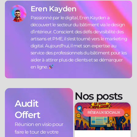
Eren Kayden
Passionné par le digital, Eren Kayden a
découvert le secteur du bâtiment via le design
d’intérieur. Conscient des défis de visibilité des
artisans et PME, il s'est tourné vers le marketing
digital. Aujourd’hui, il met son expertise au
service des professionnels du bâtiment pour les
aider à attirer plus de clients et se démarquer
en ligne.
Nos posts
Audit
Offert
RÉSEAUX SOCIAUX
Réunion en visio pour
faire le tour de votre