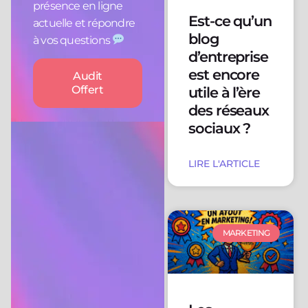
présence en ligne
Est-ce qu’un
actuelle et répondre
blog
à vos questions
d’entreprise
est encore
Audit
Offert
utile à l’ère
des réseaux
sociaux ?
LIRE L'ARTICLE
MARKETING