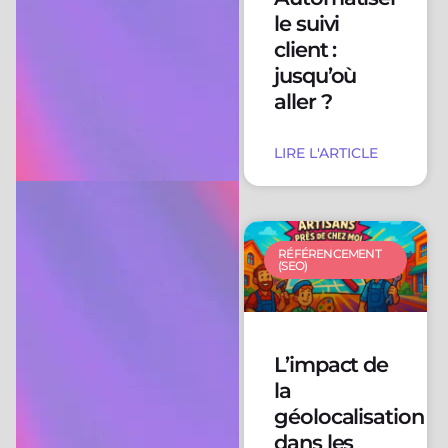
le suivi
client :
jusqu’où
aller ?
LIRE L'ARTICLE
RÉFÉRENCEMENT
(SEO)
L’impact de
la
géolocalisation
dans les