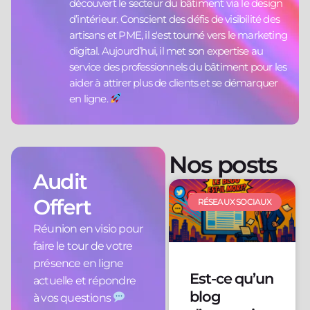
découvert le secteur du bâtiment via le design
d’intérieur. Conscient des défis de visibilité des
artisans et PME, il s'est tourné vers le marketing
digital. Aujourd’hui, il met son expertise au
service des professionnels du bâtiment pour les
aider à attirer plus de clients et se démarquer
en ligne.
Nos posts
Audit
Offert
RÉSEAUX SOCIAUX
Réunion en visio pour
faire le tour de votre
présence en ligne
Est-ce qu’un
actuelle et répondre
blog
à vos questions