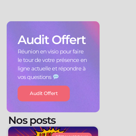
Audit Offert
Réunion en visio pour faire
le tour de votre présence en
ligne actuelle et répondre à
vos questions
Audit Offert
Nos posts