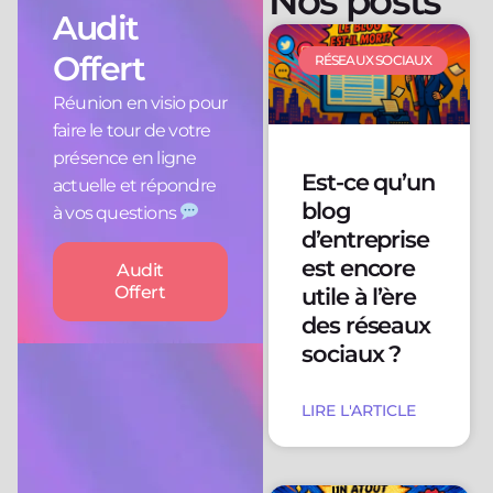
Nos posts
Audit
Offert
RÉSEAUX SOCIAUX
Réunion en visio pour
faire le tour de votre
présence en ligne
Est-ce qu’un
actuelle et répondre
blog
à vos questions
d’entreprise
est encore
Audit
Offert
utile à l’ère
des réseaux
sociaux ?
LIRE L'ARTICLE