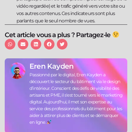
vidéo regardée) et le trafic généré vers votre site ou
vos autres contenus. Ces indicateurs sont plus
parlants que le seul nombre de vues.
Cet article vous a plus ? Partagez-le
Eren Kayden
Passionné par le digital, Eren Kayden a
découvert le secteur du bâtiment via le design
d’intérieur. Conscient des défis de visibilité des
artisans et PME, il s'est tourné vers le marketing
digital. Aujourd’hui, il met son expertise au
service des professionnels du bâtiment pour les
aider à attirer plus de clients et se démarquer
en ligne.