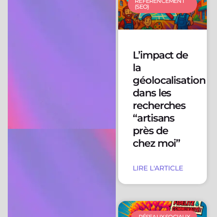
RÉFÉRENCEMENT
(SEO)
L’impact de
la
géolocalisation
dans les
recherches
“artisans
près de
chez moi”
LIRE L'ARTICLE
RÉSEAUX SOCIAUX