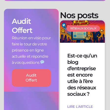
Nos posts
Audit
Offert
RÉSEAUX SOCIAUX
Réunion en visio pour
faire le tour de votre
présence en ligne
Est-ce qu’un
actuelle et répondre
blog
à vos questions
d’entreprise
est encore
Audit
Offert
utile à l’ère
des réseaux
sociaux ?
LIRE L'ARTICLE