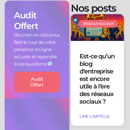
Nos posts
Audit
Offert
RÉSEAUX SOCIAUX
Réunion en visio pour
faire le tour de votre
présence en ligne
Est-ce qu’un
actuelle et répondre
blog
à vos questions
d’entreprise
est encore
Audit
Offert
utile à l’ère
des réseaux
sociaux ?
LIRE L'ARTICLE