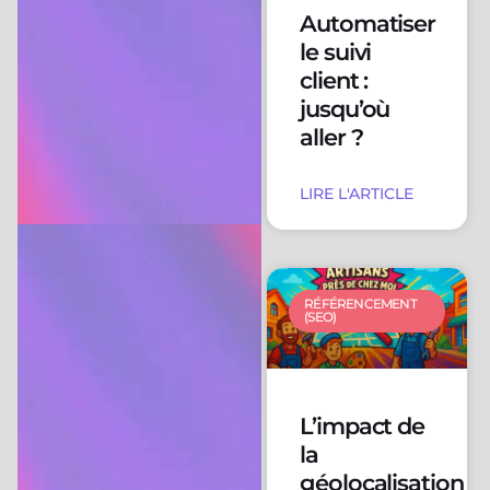
Automatiser
le suivi
client :
jusqu’où
aller ?
LIRE L'ARTICLE
RÉFÉRENCEMENT
(SEO)
L’impact de
la
géolocalisation