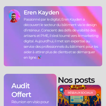
Eren Kayden
Passionné par le digital, Eren Kayden a
découvert le secteur du bâtiment via le design
d’intérieur. Conscient des défis de visibilité des
artisans et PME, il s'est tourné vers le marketing
digital. Aujourd’hui, il met son expertise au
service des professionnels du bâtiment pour les
aider à attirer plus de clients et se démarquer
en ligne.
Nos posts
Audit
Offert
RÉSEAUX SOCIAUX
Réunion en visio pour