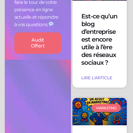
faire le tour de votre
présence en ligne
Est-ce qu’un
actuelle et répondre
blog
à vos questions
d’entreprise
est encore
Audit
Offert
utile à l’ère
des réseaux
sociaux ?
LIRE L'ARTICLE
MARKETING