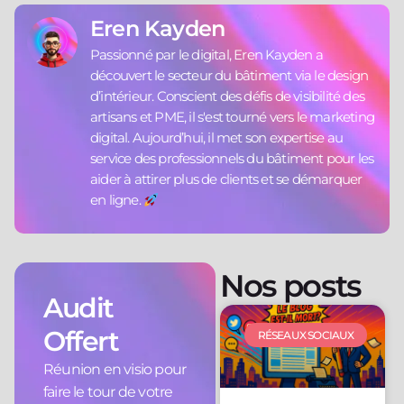
Eren Kayden
Passionné par le digital, Eren Kayden a
découvert le secteur du bâtiment via le design
d’intérieur. Conscient des défis de visibilité des
artisans et PME, il s'est tourné vers le marketing
digital. Aujourd’hui, il met son expertise au
service des professionnels du bâtiment pour les
aider à attirer plus de clients et se démarquer
en ligne.
Nos posts
Audit
Offert
RÉSEAUX SOCIAUX
Réunion en visio pour
faire le tour de votre