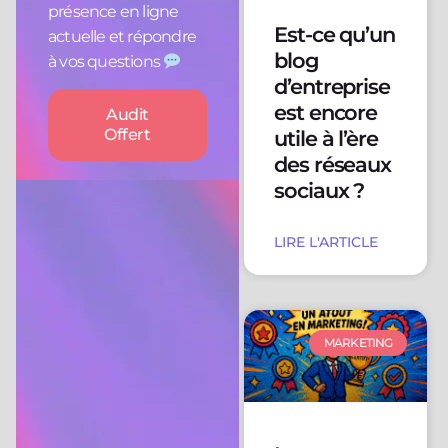
présence en ligne
Est-ce qu’un
actuelle et répondre
blog
à vos questions
d’entreprise
est encore
Audit
Offert
utile à l’ère
des réseaux
sociaux ?
LIRE L'ARTICLE
MARKETING