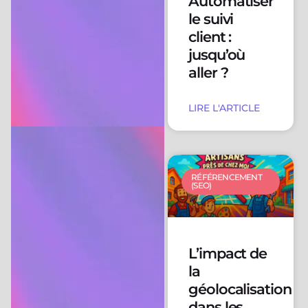
Automatiser
le suivi
client :
jusqu’où
aller ?
LIRE L'ARTICLE
RÉFÉRENCEMENT
(SEO)
L’impact de
la
géolocalisation
dans les