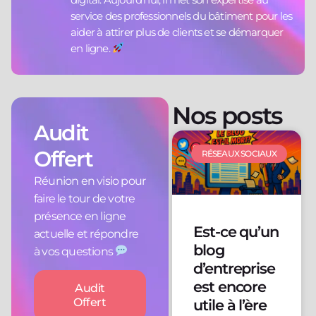
service des professionnels du bâtiment pour les
aider à attirer plus de clients et se démarquer
en ligne.
Nos posts
Audit
Offert
RÉSEAUX SOCIAUX
Réunion en visio pour
faire le tour de votre
présence en ligne
Est-ce qu’un
actuelle et répondre
blog
à vos questions
d’entreprise
est encore
Audit
Offert
utile à l’ère