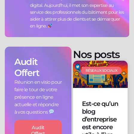
digital. Aujourd’hui, il met son expertise au
service des professionnels du bâtiment pour les
aider à attirer plus de clients et se démarquer
en ligne.
Nos posts
Audit
Offert
RÉSEAUX SOCIAUX
Réunion en visio pour
faire le tour de votre
présence en ligne
Est-ce qu’un
actuelle et répondre
blog
à vos questions
d’entreprise
est encore
Audit
Offert