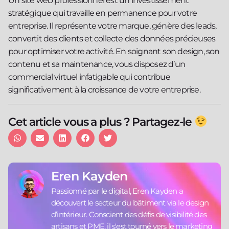
Un site web professionnel est un investissement
stratégique qui travaille en permanence pour votre
entreprise. Il représente votre marque, génère des leads,
convertit des clients et collecte des données précieuses
pour optimiser votre activité. En soignant son design, son
contenu et sa maintenance, vous disposez d’un
commercial virtuel infatigable qui contribue
significativement à la croissance de votre entreprise.
Cet article vous a plus ? Partagez-le
Eren Kayden
Passionné par le digital, Eren Kayden a
découvert le secteur du bâtiment via le design
d’intérieur. Conscient des défis de visibilité des
artisans et PME, il s'est tourné vers le marketing