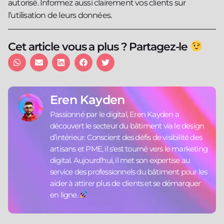
autorisé. Informez aussi clairement vos clients sur
l’utilisation de leurs données.
Cet article vous a plus ? Partagez-le
Eren Kayden
Passionné par le digital, Eren Kayden a
découvert le secteur du bâtiment via le design
d’intérieur. Conscient des défis de visibilité des
artisans et PME, il s'est tourné vers le marketing
digital. Aujourd’hui, il met son expertise au
service des professionnels du bâtiment pour les
aider à attirer plus de clients et se démarquer
en ligne.