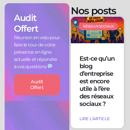
Nos posts
Audit
Offert
RÉSEAUX SOCIAUX
Réunion en visio pour
faire le tour de votre
présence en ligne
Est-ce qu’un
actuelle et répondre
blog
à vos questions
d’entreprise
est encore
Audit
Offert
utile à l’ère
des réseaux
sociaux ?
LIRE L'ARTICLE