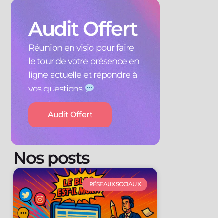
Audit Offert
Réunion en visio pour faire
le tour de votre présence en
ligne actuelle et répondre à
vos questions
Audit Offert
Nos posts
RÉSEAUX SOCIAUX